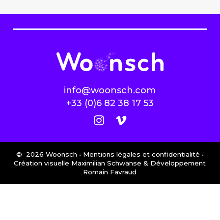
info@woonsch.com
+33 (0)6 82 38 17 53
©
2026
Woonsch •
Mentions légales et confidentialité
•
Création visuelle Maximilian Schwanse & Développement
Romain Favraud