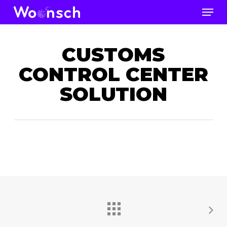
Skip
Men
to
Close
main
Men
content
CUSTOMS
CONTROL CENTER
SOLUTION